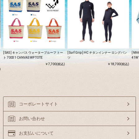
[ SAS ] キャンバス ウォータープルーフ トー
[ Surf Grip ] HC チタンインナー ロングパン
[ MA
ト 70031 CANVAS WP TOTE
ツ
41W1
￥7,700(税込)
￥18,700(税込)
)
コーポレートサイト
お問い合わせ
お支払いについて