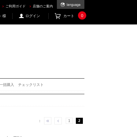
ご利用ガイド
店舗のご案内
0
 様
ログイン
カート
一括購入
チェックリスト
：
1
2