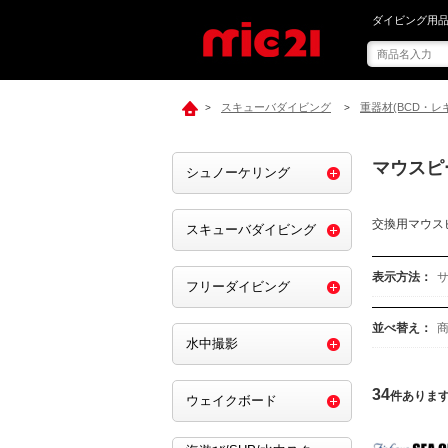
mic21でマウス
ダイビング用品
スキューバダイビング
重器材(BCD・レ
>
>
マウスピ
シュノーケリング
交換用マウス
スキューバダイビング
表示方法：
フリーダイビング
並べ替え：
水中撮影
34
件ありま
ウェイクボード