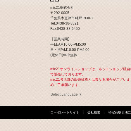
mic21株式会社
〒292-0005
千葉県木更津市畔戸1930-1
Tel.0438-38-3821
Fax.0438-38-6450
【営業時間】
平日/AM10:00-PM5:00
日・祝/AM10:00-PM5:00
(定休日)年中無休
mic21オンラインショップは、ネットショップ独自
で販売しております。
mic21各店舗の販売価格とは異なる場合がございま
めご了承願います。
Select Language
▼
コーポレートサイト
会社概要
特定商取引法に