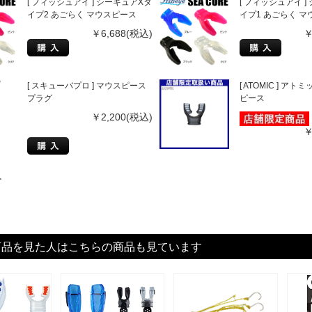
[ フィッシュアイ ] シーキュアXタ
[ フィッシュアイ ]
イプ2 あごらく マウスピース
イプ1 あごらく 
￥6,688(税込)
￥
[ スキューバプロ ] マウスピース
[ ATOMIC ] ア
プラグ
ピース
￥2,200(税込)
￥
す
商品を見た人はこちらの商品も見ています