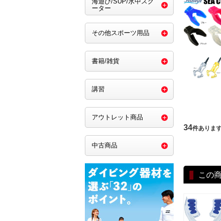
海遊び/SUP/水中スク
ーター
その他スポーツ用品
書籍/雑貨
講習
アウトレット商品
34
件ありま
中古商品
この