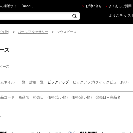
ピース を買うならec.mic21.com 2／2ページ
の通販サイト「mic21」
お問い合せ
よくあるご質問
ようこそ ゲスト
ギュ他)
パーツ/アクセサリー
マウスピース
>
>
ース
ピース
サムネイル
一覧
詳細一覧
ピックアップ
ピックアップ(クイックビューあり)
商品コード
商品名
発売日
価格(安い順)
価格(高い順)
発売日＋商品名
す