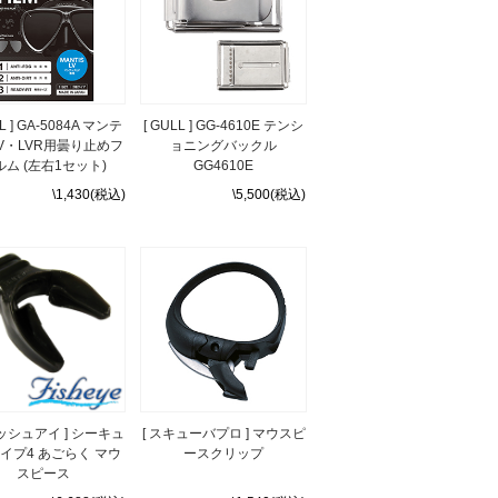
LL ] GA-5084A マンテ
[ GULL ] GG-4610E テンシ
V・LVR用曇り止めフ
ョニングバックル
ルム (左右1セット)
GG4610E
\1,430(税込)
\5,500(税込)
ィッシュアイ ] シーキュ
[ スキューバプロ ] マウスピ
イプ4 あごらく マウ
ースクリップ
スピース