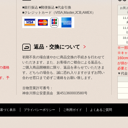
■銀行振込 ■郵便振込 ■代金引換
お買上
■クレジットカード（VISA,Master,JCB,AMEX）
11
11
33
返品・交換について
※一部
※キャ
初期不良の場合速やかに商品交換の手続きを行わせて
160
いただきます。また、お客様のご都合による返品も、
が掛か
の価格
ご購入商品開梱前に限り、返品を承らせていただきま
必要と
す。どちらの場合も、誠に恐れ入りますがまずお問い
▼代金
す。予
合わせ窓口まで必ずご連絡をお願い致します。
古物営業許可番号：
神奈川県公安委員会 第451360003580号
基づく表示
プライバシーポリシー
ご利用ガイド
よくあるご質問