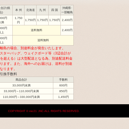
合計(税
沖縄県･
本 州
北海道
九 州
四 国
込)
一部離島
,000円
1,750
1,750円
1,750円
1,750円
2,400円
未満
円
,000円
送料無料
2,400円
以上
,000円
送料無料
以上
離島の場合、別途料金が発生いたします。
スターバッグ、ウェイクボード等（3辺合計が
cmを超える）は大型配送となる為、別途配送料金
ります。また、海外へのお届けは、送料が別途
なります。
引換手数料
商品合計
手数料
33,000円未満
600円
33,000円～110,000円未満
850円
110,000円～330,000円未満
1,450円
COPYRIGHT © mic21 ,INC.ALL RIGHTS RESERVED.