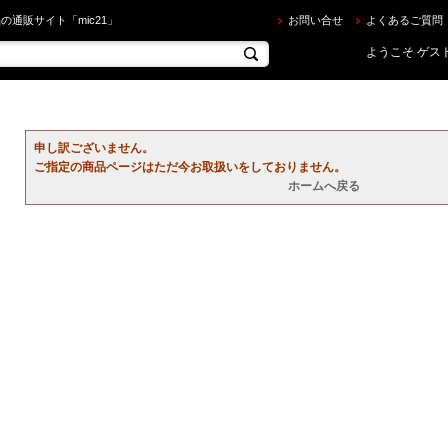
うならec.mic21.com 並び順：商品名
の通販サイト「mic21」
お問い合せ
よくあるご質問
ようこそ ゲスト
申し訳ございません。
ご指定の商品ページはただ今お取扱いをしておりません。
ホームへ戻る