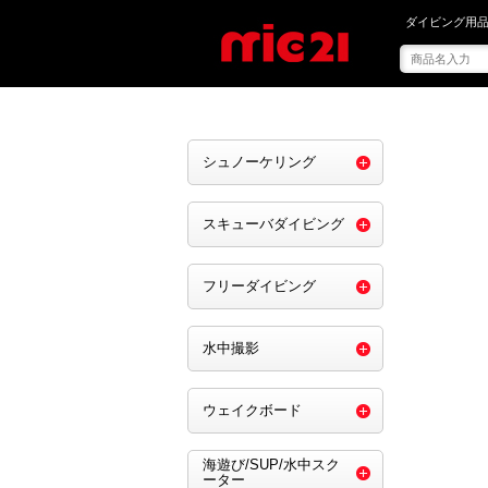
mic21で を買
ダイビング用品
シュノーケリング
スキューバダイビング
フリーダイビング
水中撮影
ウェイクボード
海遊び/SUP/水中スク
ーター