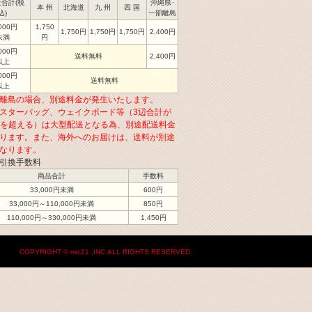
合計(税
沖縄県･
本 州
北海道
九 州
四 国
込)
一部離島
,000円
1,750
1,750円
1,750円
1,750円
2,400円
未満
円
,000円
送料無料
2,400円
以上
,000円
送料無料
以上
離島の場合、別途料金が発生いたします。
スターバッグ、ウェイクボード等（3辺合計が
cmを超える）は大型配送となる為、別途配送料金
ります。また、海外へのお届けは、送料が別途
なります。
引換手数料
商品合計
手数料
33,000円未満
600円
33,000円～110,000円未満
850円
110,000円～330,000円未満
1,450円
COPYRIGHT © mic21 ,INC.ALL RIGHTS RESERVED.