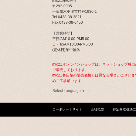
mic21株式会社
〒292-0005
千葉県木更津市畔戸1930-1
Tel.0438-38-3821
Fax.0438-38-6450
【営業時間】
平日/AM10:00-PM5:00
日・祝/AM10:00-PM5:00
(定休日)年中無休
mic21オンラインショップは、ネットショップ独自
で販売しております。
mic21各店舗の販売価格とは異なる場合がございま
めご了承願います。
Select Language
▼
コーポレートサイト
会社概要
特定商取引法に