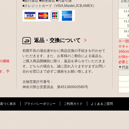
■銀行振込 ■郵便振込 ■代金引換
お買上
■クレジットカード（VISA,Master,JCB,AMEX）
11
11
33
返品・交換について
※一部
※キャ
初期不良の場合速やかに商品交換の手続きを行わせて
160
いただきます。また、お客様のご都合による返品も、
が掛か
の価格
ご購入商品開梱前に限り、返品を承らせていただきま
必要と
す。どちらの場合も、誠に恐れ入りますがまずお問い
▼代金
す。予
合わせ窓口まで必ずご連絡をお願い致します。
古物営業許可番号：
神奈川県公安委員会 第451360003580号
基づく表示
プライバシーポリシー
ご利用ガイド
よくあるご質問