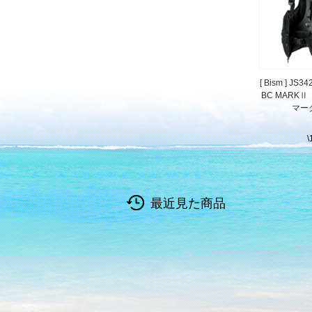
[ Bism ] JS
BC MARK
マー
\
最近見た商品