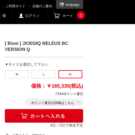
ご利用ガイド
店舗のご案内
0
 様
ログイン
カート
[ Bism ] JX3010Q NELEUS BC
VERSION Q
▼サイズを選択して下さい
M
L
XL
価格：
￥165,330(税込)
7,515ポイント還元
ポイント還元の詳細はこちら
4日～5日で発送予定