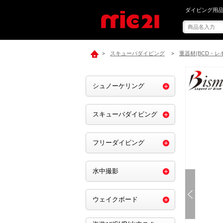
mic21で[ Bism
ダイビング用品
スキューバダイビング
重器材(BCD・レ
>
>
シュノーケリング
スキューバダイビング
フリーダイビング
水中撮影
ウェイクボード