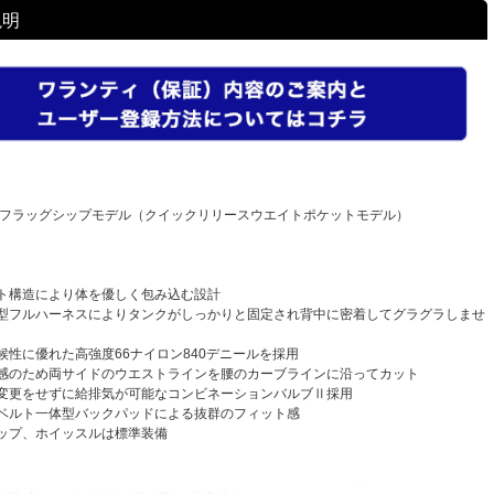
説明
峰のフラッグシップモデル（クイックリリースウエイトポケットモデル）
ロート構造により体を優しく包み込む設計
型フルハーネスによりタンクがしっかりと固定され背中に密着してグラグラしませ
候性に優れた高強度66ナイロン840デニールを採用
感のため両サイドのウエストラインを腰のカーブラインに沿ってカット
変更をせずに給排気が可能なコンビネーションバルブⅡ採用
ベルト一体型バックパッドによる抜群のフィット感
ップ、ホイッスルは標準装備