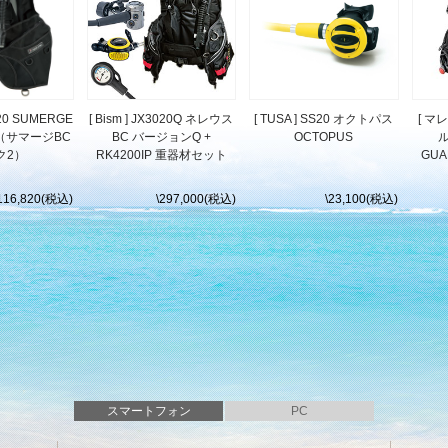
3420 SUMERGE
[ Bism ] JX3020Q ネレウス
[ TUSA ] SS20 オクトパス
[ マ
Ⅱ（サマージBC
BC バージョンQ +
OCTOPUS
ル
ク2）
RK4200IP 重器材セット
GUA
116,820(税込)
\297,000(税込)
\23,100(税込)
スマートフォン
PC