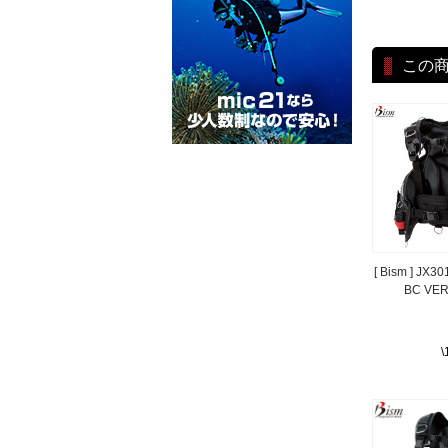
この
[ Bism ] JX
BC VER
\