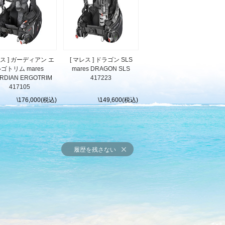
レス ] ガーディアン エ
[ マレス ] ドラゴン SLS
ゴトリム mares
mares DRAGON SLS
RDIAN ERGOTRIM
417223
417105
\176,000(税込)
\149,600(税込)
履歴を残さない