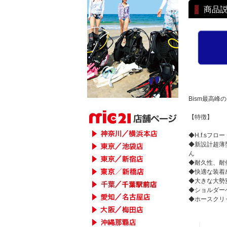
商品
Bism最高
【特徴】
◆H.f.sフ
◆新設計超薄
ん
◆耐久性、耐
◆快適な装着
◆大きな大勢
◆ショルダー
◆ホースクリ