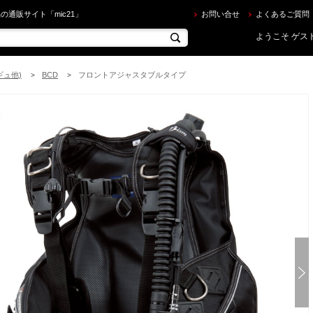
 ] JX3010Q NELEUS BC VERSION Q を買うならec.mic21.com
の通販サイト「mic21」
お問い合せ
よくあるご質問
ようこそ ゲスト
ギュ他)
BCD
フロントアジャスタブルタイプ
>
>