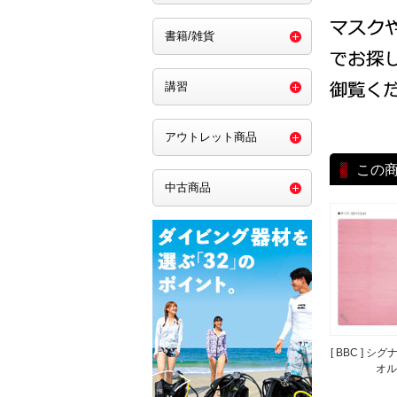
書籍/雑貨
講習
アウトレット商品
この
中古商品
[ BBC ] 
オル