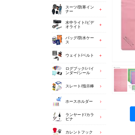
スーツ/防寒イン
ナー
水中ライト/ビデ
オライト
バッグ/防水ケー
ス
ウェイト/ベルト
ログブック/バイ
ンダー/シール
スレート/指示棒
ホースホルダー
ランヤード/カラ
ビナ
カレントフック