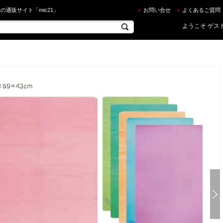
C ] シグナス（マリンタオル） L を買うならec.mic21.com
の通販サイト「mic21」
お問い合せ
よくあるご質問
ようこそ ゲスト