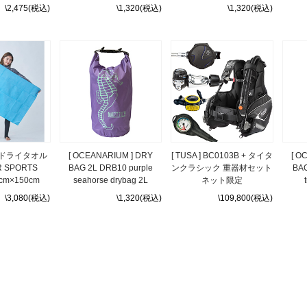
\2,475(税込)
\1,320(税込)
\1,320(税込)
 ] ドライタオル
[ OCEANARIUM ] DRY
[ TUSA ] BC0103B + タイタ
[ O
 SPORTS
BAG 2L DRB10 purple
ンクラシック 重器材セット
BAG
cm×150cm
seahorse drybag 2L
ネット限定
\3,080(税込)
\1,320(税込)
\109,800(税込)