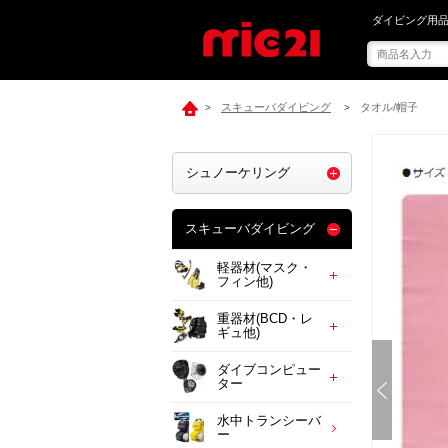
mic21で[ BB
ダイビング用品
スキューバダイビング
タオル/帽子
>
>
シュノーケリング
スキューバダイビング
軽器材(マスク・
フィン他)
重器材(BCD・レ
ギュ他)
ダイブコンピュー
ター
水中トランシーバ
ー