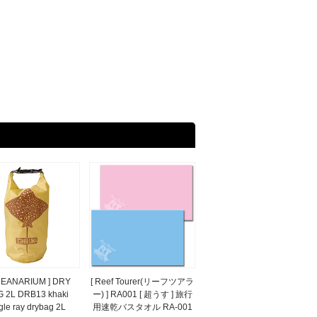
CEANARIUM ] DRY
[ Reef Tourer(リーフツアラ
 2L DRB13 khaki
ー) ] RA001 [ 超うす ] 旅行
gle ray drybag 2L
用速乾バスタオル RA-001