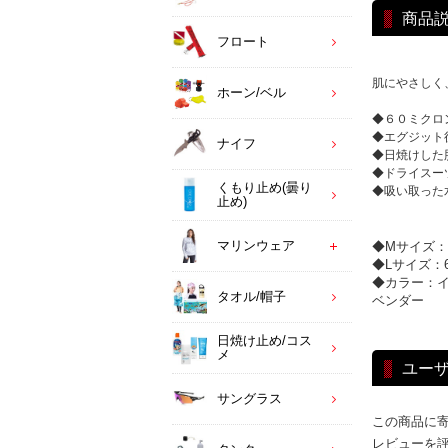
商品
フロート
肌にやさしく
ホーン/ベル
◆６０ミクロ
◆エグジット
ナイフ
◆日焼けした
◆ドライスー
くもり止め(曇り
◆吸い取った
止め)
マリンウェア
◆Mサイズ：6
◆Lサイズ：6
◆カラー：
タオル/帽子
ベンダー
日焼け止め/コス
メ
ユー
サングラス
この商品に
レビューを