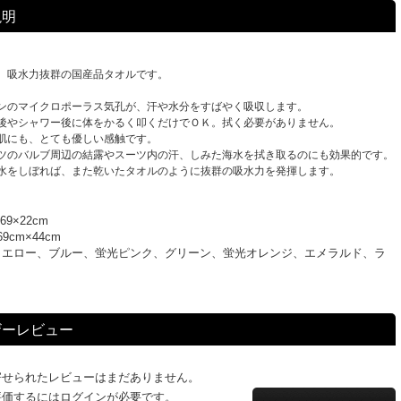
説明
、吸水力抜群の国産品タオルです。
ンのマイクロポーラス気孔が、汗や水分をすばやく吸収します。
後やシャワー後に体をかるく叩くだけでＯＫ。拭く必要がありません。
肌にも、とても優しい感触です。
ツのバルブ周辺の結露やスーツ内の汗、しみた海水を拭き取るのにも効果的です。
水をしぼれば、また乾いたタオルのように抜群の吸水力を発揮します。
9×22cm
9cm×44cm
イエロー、ブルー、蛍光ピンク、グリーン、蛍光オレンジ、エメラルド、ラ
ザーレビュー
寄せられたレビューはまだありません。
評価するにはログインが必要です。