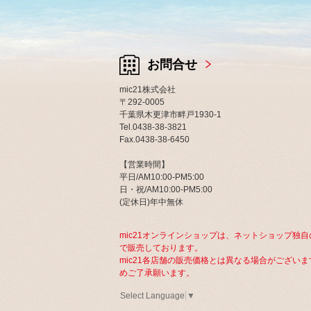
お問合せ
mic21株式会社
〒292-0005
千葉県木更津市畔戸1930-1
Tel.0438-38-3821
Fax.0438-38-6450
【営業時間】
平日/AM10:00-PM5:00
日・祝/AM10:00-PM5:00
(定休日)年中無休
mic21オンラインショップは、ネットショップ独自
で販売しております。
mic21各店舗の販売価格とは異なる場合がございま
めご了承願います。
Select Language
▼