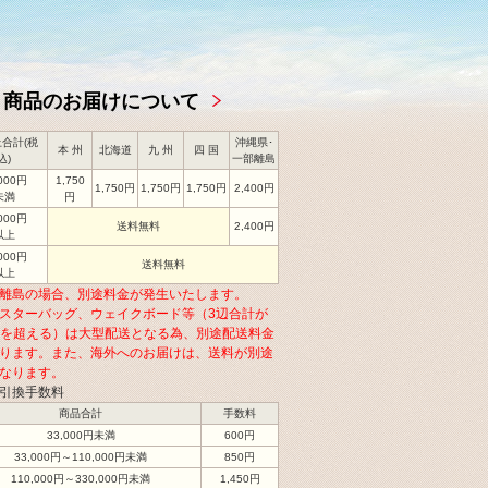
商品のお届けについて
合計(税
沖縄県･
本 州
北海道
九 州
四 国
込)
一部離島
,000円
1,750
1,750円
1,750円
1,750円
2,400円
未満
円
,000円
送料無料
2,400円
以上
,000円
送料無料
以上
離島の場合、別途料金が発生いたします。
スターバッグ、ウェイクボード等（3辺合計が
cmを超える）は大型配送となる為、別途配送料金
ります。また、海外へのお届けは、送料が別途
なります。
引換手数料
商品合計
手数料
33,000円未満
600円
33,000円～110,000円未満
850円
110,000円～330,000円未満
1,450円