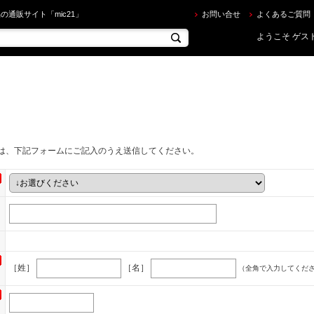
の通販サイト「mic21」
お問い合せ
よくあるご質問
ようこそ ゲスト
は、下記フォームにご記入のうえ送信してください。
［姓］
［名］
（全角で入力してくだ