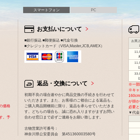
スマートフォン
PC
お支払いについて
■銀行振込 ■郵便振込 ■代金引換
お買上
■クレジットカード（VISA,Master,JCB,AMEX）
11
11
33
返品・交換について
※一部
※キャ
初期不良の場合速やかに商品交換の手続きを行わせて
160
いただきます。また、お客様のご都合による返品も、
が掛か
の価格
ご購入商品開梱前に限り、返品を承らせていただきま
必要と
す。どちらの場合も、誠に恐れ入りますがまずお問い
▼代金
す。予
合わせ窓口まで必ずご連絡をお願い致します。
古物営業許可番号：
神奈川県公安委員会 第451360003580号