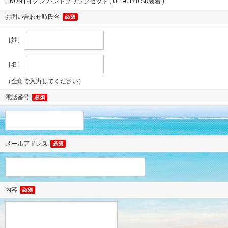
[ INON ] イノン ハンドグリップセット ( UFL-G140 SD装着 )
お問い合わせ時氏名
［姓］
［名］
（全角で入力してください）
電話番号
メールアドレス
内容