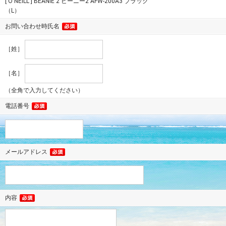
[ O'NEILL ] BEANIE 2 ビーニー2 AFW-200A3 ブラック
（L）
お問い合わせ時氏名
［姓］
［名］
（全角で入力してください）
電話番号
メールアドレス
内容