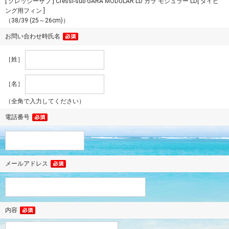
[ クレッシーサブ ] Cressi-sub GARA MODULAR LD ガラ モジュラー LD[ ダイビ
ング用フィン ]
（38/39 (25～26cm)）
お問い合わせ時氏名
［姓］
［名］
（全角で入力してください）
電話番号
メールアドレス
内容