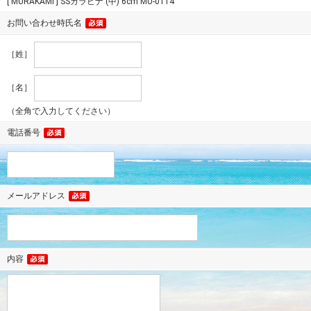
[ MURAKAMI ] SSカラビナ (中) 6cm MU-0114
お問い合わせ時氏名
［姓］
［名］
（全角で入力してください）
電話番号
メールアドレス
内容