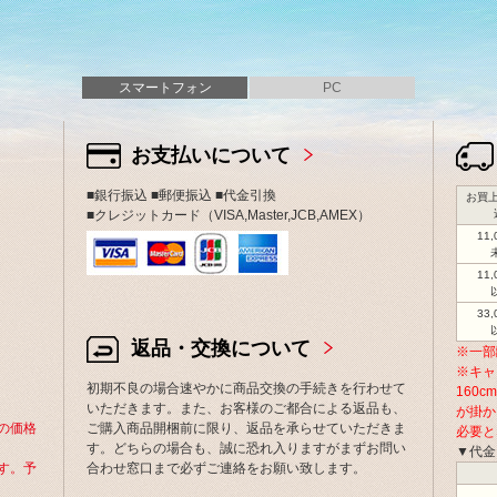
スマートフォン
PC
お支払いについて
■銀行振込 ■郵便振込 ■代金引換
お買上
■クレジットカード（VISA,Master,JCB,AMEX）
11
11
33
返品・交換について
※一部
※キャ
初期不良の場合速やかに商品交換の手続きを行わせて
160
いただきます。また、お客様のご都合による返品も、
が掛か
の価格
ご購入商品開梱前に限り、返品を承らせていただきま
必要と
す。どちらの場合も、誠に恐れ入りますがまずお問い
▼代金
す。予
合わせ窓口まで必ずご連絡をお願い致します。