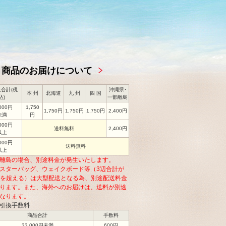
商品のお届けについて
合計(税
沖縄県･
本 州
北海道
九 州
四 国
込)
一部離島
,000円
1,750
1,750円
1,750円
1,750円
2,400円
未満
円
,000円
送料無料
2,400円
以上
,000円
送料無料
以上
離島の場合、別途料金が発生いたします。
スターバッグ、ウェイクボード等（3辺合計が
cmを超える）は大型配送となる為、別途配送料金
ります。また、海外へのお届けは、送料が別途
なります。
引換手数料
商品合計
手数料
33,000円未満
600円